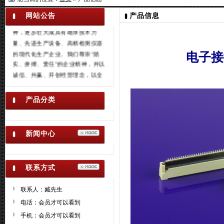
子连接，公司自创建以来，通过不
网站公告
产品信息
懈努力、不断创新、锐意进取的精
神，逐步壮大成具有雄厚技术力
量、先进生产设备、高精检测仪器
的现代化生产企业。我们尊崇“踏
电子接
实、拼搏、责任”的企业精神，并以
诚信、共赢、开创经营理念，以全
新的管理模式，完善的技术，周到
的服务，卓越的品质为生存根本，
产品分类
我们始终坚持用户至上 用心服务于
客户，坚持用自己的服务去打动客
户。欢迎各位来参观指导工作，如
新闻中心
果您对我们的产品感兴趣或者有任
何的疑问，您可以直接给我们留言
或直接与我们联络，我们将在收到
联系方式
您的信息后，会第一时间及时与您
联络
联系人：臧先生
电话：会员才可以看到
手机：会员才可以看到