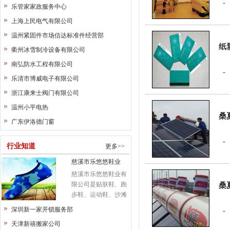
乐管家家政服务中心
上海上民电气有限公司
温州紧固件市场信达标准件经营部
纸
衢州冰雪制冷设备有限公司
南弘防水工程有限公司
乐清市博威电子有限公司
浙江康来士阀门有限公司
温州小平电热
桑
广东伊洛德门窗
行业知道
更多>>
慈溪市乐悠悠鞋业
慈溪市乐悠悠鞋业有
限公司是贴肤鞋、跑
桑
步鞋、运动鞋、沙滩
鞋、瑜伽鞋等专业生
深圳新一家开锁服务部
产加工的公司，拥有
天津新禧搬家公司
完整、科学的质量管