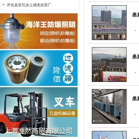
理体系。乐悠悠鞋业
开化县音坑乡上城龙农茶厂
的诚信、实力和产品
桑
质量获得业界的认
可。欢迎各界朋友莅
临参观、指导和业务
洽谈。
桑
桑