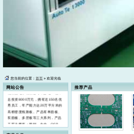
康昌线路板PCB
康昌电子是一家国内颇具规模，集
研发、生产、销售及售后服务于一
体的电子高新技术企业。温州康昌
电子有限公司成立于2010年,公司
总部位于素有“中国电气之都”的乐
清市柳市镇中国电工电器城；湖北
康昌电子有限公司座落在风景秀丽
康昌线路板PCB
的湖北省咸宁市通山县经济开发区
犀港工业园。 随着企业发展，为满
足市场业务需求，温州市康昌电子
您当前的位置：
首页
» 欢迎光临
有限公司于2018年3月投资兴建湖
网站公告
推荐产品
北康昌电子有限公司，占地50亩，
总投资8000万元，拥有近150名优
秀员工，年产能力达20万平方米的
高精密度线路板。产品有单面板、
双面板、多层板等三大系列，产品
工艺主要有：喷锡、化金、OSP、
康昌线路板PCB
松香、沉银等。产品广泛应用于电