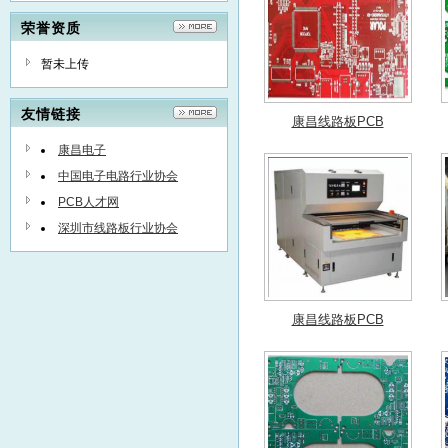
创新，全面热忱地与广大客户一道
务传真：0577-62868017商务Q
荣誉资质
为中国电子工业美好未来而努力！
人：刘华光13396778086
暂未上传
湖北省咸宁市通山县经济开发区
友情链接
康昌线路板PCB
康昌线路板PCB
康昌电子
中国电子电路行业协会
PCB人才网
深圳市线路板行业协会
康昌线路板PCB