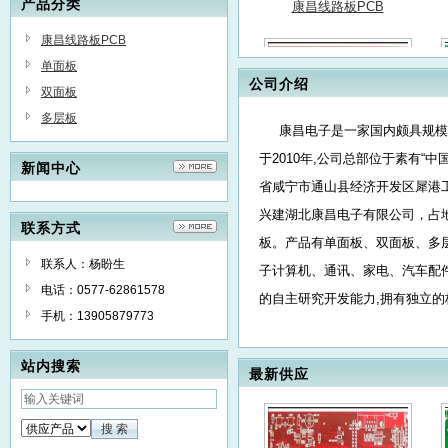
子计算机、通讯、家电、汽车配件
产品分类
产品，精密仪器，仪表，航空，数
康昌线路板PCB
控智能等企业具备对现有产品的规
模化生产以及新产品的自主研究开
单面板
公司介绍
发能力,拥有独立的核心技术，企业
双面板
内部设有PCB研发中心,主要服务于
多层板
国内外高端客户产品开发和批量生
康昌电子是一家国内颇具规模，
产。 企业通过了ISO9001质量管理
于2010年,公司总部位于素有
康昌线路板PCB
新闻中心
体系、ISO14001环境管理体系认
省咸宁市通山县经济开发区犀港工
证，产品获得了美国、加拿大UL认
证、ROHS检测、REACH法规检
兴建湖北康昌电子有限公司，占地
联系方式
测。先进的生产设备，专业的管理
板。产品有单面板、双面板、多
队伍。依托科技创新，全方位提升
联系人：杨盼生
子计算机、通讯、家电、汽车配
企业研发、生产和管理的综合实
电话：0577-62861578
力，极力推进企业规范化管理，夯
的自主研究开发能力,拥有独立的
手机：13905879773
实企业软实力，将全面质量管理理
企业通过了ISO9001质量管理体
念渗透在“订单评审、产品研发、物
法规检测。先进的生产设备，专
料采购、生产制造、检验测试、产
康昌线路板PCB
站内搜索
最新供应
品交付、售后服务”的全过程。 康
业规范化管理，夯实企业软实力
昌电子坚持“以人为本，质量第一，
交付、售后服务”的全过程。康昌
科技创新，互惠共赢”的经营理念，
进取，锐意创新，全面热忱地与广大客
企业全体工作同仁积极进取，锐意