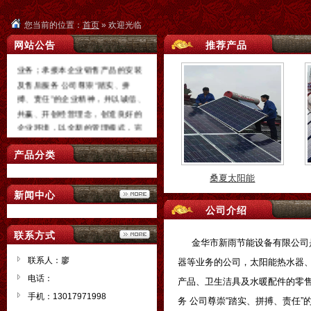
水器,电热水器等业务的公司，太阳
能热水器、空气能热泵热水器、电
您当前的位置：
首页
» 欢迎光临
热水器、空调、太阳能光电产品、
网站公告
推荐产品
卫生洁具及水暖配件的零售、批发
业务；承接本企业销售产品的安装
及售后服务 公司尊崇“踏实、拼
搏、责任”的企业精神，并以诚信、
共赢、开创经营理念，创造良好的
企业环境，以全新的管理模式，完
桑夏太阳能
善的技术，周到的服务，卓越的品
质为生存根本，我们始终坚持用户
产品分类
至上用心服务于客户，坚持用自己
的服务去打动客户
新闻中心
公司介绍
联系方式
金华市新雨节能设备有限公司是
联系人：廖
器等业务的公司，太阳能热水器
桑夏太阳能
电话：
产品、卫生洁具及水暖配件的零
手机：13017971998
务 公司尊崇“踏实、拼搏、责任