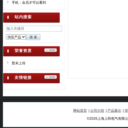
手机：会员才可以看到
济全球化时代的到来，上海上民电
气有限公司正以全新的姿态迎接新
的机遇和挑战，积极参与国际市场
站内搜索
的业务交流与合作，我们不断与国
际著名公司开展技术合作，吸收先
进经验，努力提高产品质量，不断
提高，达到国际先进水平。 真诚欢
迎国内外客商光临惠顾、考察指
荣誉资质
导，指望与之建立友好合作关系，
面向经济深化改革，发展电器科技
暂未上传
事业，共创辉煌。
友情链接
网站首页
|
公司介绍
|
产品展示
|
求
©2026上海上民电气有限