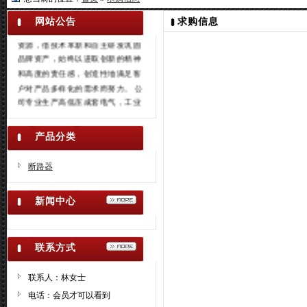
导向，结合市场需求和技术发展趋
网站公告
求购信息
势，坚持通过文化和价值整合企业
资源，借技术革新和自主研发巩固
品牌资产，始终以进取创新的精神
和高度的责任感，创造性地满足客
户对产品多样化的需求而努力。 公
司专业生产高低压成套电气，工业
电气，仪器仪表等100多个系列产
品，1000多种规格，拥有一流的加
产品分类
工检测设备和完善的管理机构，聘
请高级工程师，确保了产品的性能
断路器
稳定，值得信赖。公司通过了ISO9
001的质量体系认证和CCC中国国
新闻中心
家强制性产品认证证书，同时具有
完善的售后服务体系。 本公司拥有
先进的设备系统和人力资源，有下
属企业30余家，协作企业10多家。
联系方式
本公司以其领先的设计方案，精湛
的技术，高效的管理理念和完善的
联系人：林女士
售后服务，在激烈的市场竞争中赢
电话：会员才可以看到
得了广大顾客的一致好评。随着经