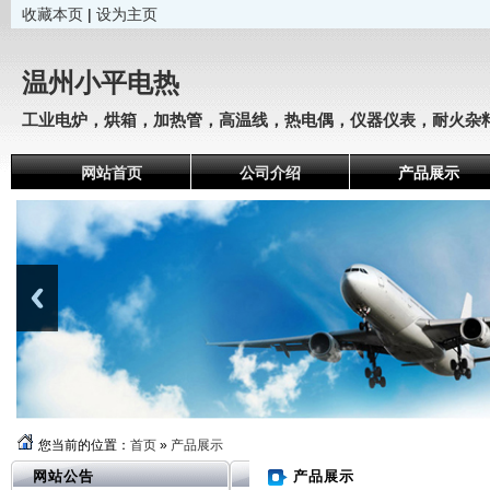
收藏本页
|
设为主页
温州小平电热
工业电炉，烘箱，加热管，高温线，热电偶，仪器仪表，耐火杂料
网站首页
公司介绍
产品展示
人才招聘
联系方式
温州小平电热位于温州国际机电城
A6幢114号。专业从事于工业电
炉，烘箱，加热管，高温线，热电
偶，仪器仪表，耐火杂料，商用厨
具，开水器，蒸饭机，压锌专用31
6L加热管，公司自创建以来，通过
不懈努力、不断创新、锐意进取的
您当前的位置：
首页
»
产品展示
精神，逐步壮大成具有雄厚技术力
量、先进生产设备、高精检测仪器
网站公告
产品展示