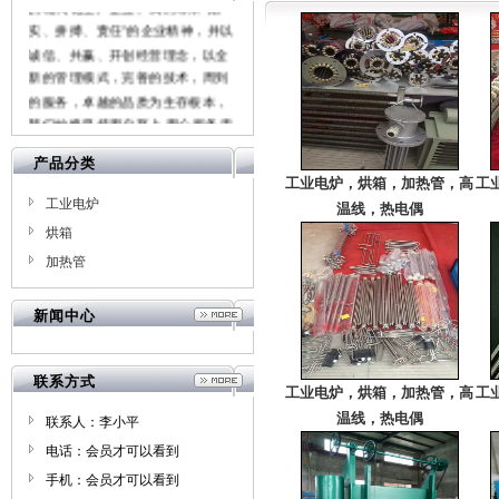
的现代化生产企业。我们尊崇“踏
实、拼搏、责任”的企业精神，并以
诚信、共赢、开创经营理念，以全
新的管理模式，完善的技术，周到
的服务，卓越的品质为生存根本，
我们始终坚持用户至上 用心服务于
客户，坚持用自己的服务去打动客
产品分类
户。欢迎各位来参观指导工作，如
工业电炉，烘箱，加热管，高
工
果您对我们的产品感兴趣或者有任
工业电炉
温线，热电偶
何的疑问，您可以直接给我们留言
烘箱
或直接与我们联络，我们将在收到
您的信息后，会第一时间及时与您
加热管
联络
新闻中心
联系方式
工业电炉，烘箱，加热管，高
工
温线，热电偶
联系人：李小平
电话：会员才可以看到
手机：会员才可以看到