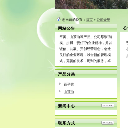
您当前的位置：
首页
»
公司介绍
网站公告
公
宁海才松油茶站业合作社主营：百
平黄、山茶油等产品。公司尊崇“踏
实、拼搏、责任”的企业精神，并以
诚信、共赢、开创经营理念，创造
良好的企业环境，以全新的管理模
式，完善的技术，周到的服务，卓
越的品质为生存根本，我们始终坚
持用户至上 用心服务于客户，坚持
产品分类
用自己的服务去打动客户
百平黄
山茶油
新闻中心
联系方式