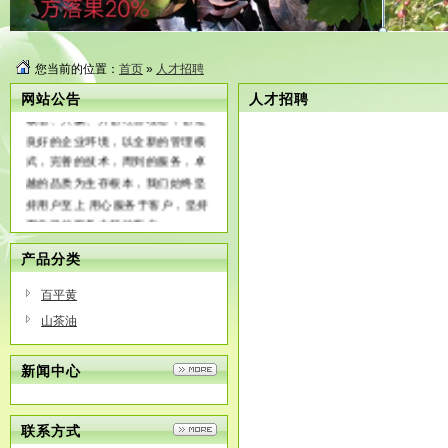
宁海才松油茶站业合作社主营：百
您当前的位置：
首页
»
人才招聘
平黄、山茶油等产品。公司尊崇“踏
实、拼搏、责任”的企业精神，并以
网站公告
人才招聘
诚信、共赢、开创经营理念，创造
良好的企业环境，以全新的管理模
式，完善的技术，周到的服务，卓
越的品质为生存根本，我们始终坚
持用户至上 用心服务于客户，坚持
用自己的服务去打动客户
产品分类
百平黄
山茶油
新闻中心
联系方式